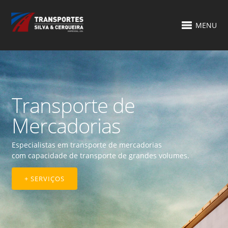
MENU
Transporte de
Mercadorias
Especialistas em transporte de mercadorias
com capacidade de transporte de grandes volumes.
+ SERVIÇOS