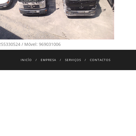
sc1
: 255330524 / Móvel: 969031006
INICÍO
EMPRESA
SERVIÇOS
CONTACTOS