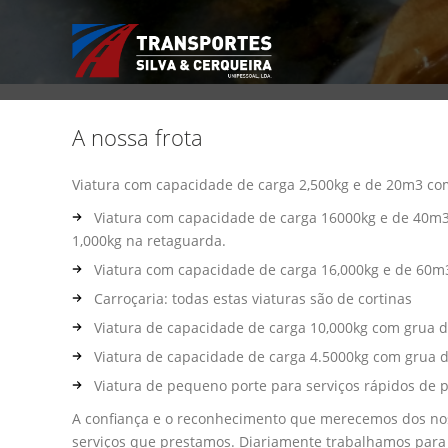
A nossa frota
Viatura com capacidade de carga 2,500kg e de 20m3 co
Viatura com capacidade de carga 16000kg e de 40m3
1,000kg na retaguarda.
Viatura com capacidade de carga 16,000kg e de 60m
Carroçaria: todas estas viaturas são de cortinas
Viatura de capacidade de carga 10,000kg com grua d
Viatura de capacidade de carga 4.5000kg com grua 
Viatura de pequeno porte para serviços rápidos de
A confiança e o reconhecimento que merecemos dos nos
serviços que prestamos. Diariamente trabalhamos para