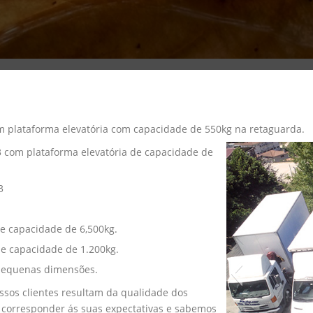
m plataforma elevatória com capacidade de 550kg na retaguarda.
 com plataforma elevatória de capacidade de
3
e capacidade de 6,500kg.
de capacidade de 1.200kg.
 pequenas dimensões.
sos clientes resultam da qualidade dos
 corresponder ás suas expectativas e sabemos