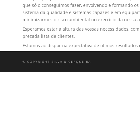
que só o conseguimos fazer, envolvendo e formando os 
sistema da qualidade e sistemas capazes e em equipame
minimizarmos o risco ambiental no exercício da nossa a
Esperamos estar a altura das vossas necessidades, com 
prezada lista de clientes.
Estamos ao dispor na expectativa de ótimos resultados 
© COPYRIGHT SILVA & CERQUEIRA