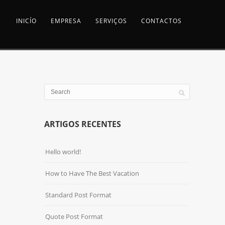
INICÍO
EMPRESA
SERVIÇOS
CONTACTOS
ARTIGOS RECENTES
Hello world!
How to Have The Best Vacation
Standard Post Format
Quote Post Format