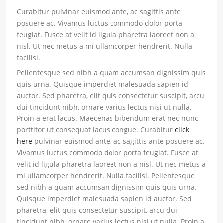
Curabitur pulvinar euismod ante, ac sagittis ante
posuere ac. Vivamus luctus commodo dolor porta
feugiat. Fusce at velit id ligula pharetra laoreet non a
nisl. Ut nec metus a mi ullamcorper hendrerit. Nulla
facilisi.
Pellentesque sed nibh a quam accumsan dignissim quis
quis urna. Quisque imperdiet malesuada sapien id
auctor. Sed pharetra, elit quis consectetur suscipit, arcu
dui tincidunt nibh, ornare varius lectus nisi ut nulla.
Proin a erat lacus. Maecenas bibendum erat nec nunc
porttitor ut consequat lacus congue. Curabitur
click
here
pulvinar euismod ante, ac sagittis ante posuere ac.
Vivamus luctus commodo dolor porta feugiat. Fusce at
velit id ligula pharetra laoreet non a nisl. Ut nec metus a
mi ullamcorper hendrerit. Nulla facilisi. Pellentesque
sed nibh a quam accumsan dignissim quis quis urna.
Quisque imperdiet malesuada sapien id auctor. Sed
pharetra, elit quis consectetur suscipit, arcu dui
tincidunt nibh, ornare varius lectus nisi ut nulla. Proin a